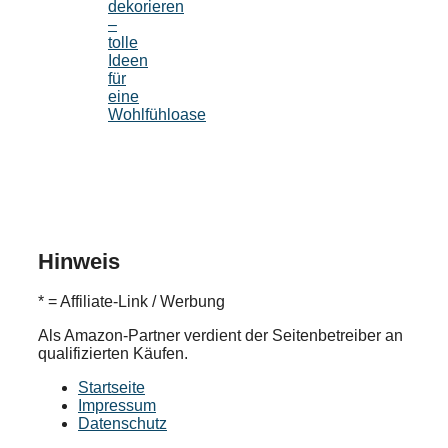
dekorieren
–
tolle
Ideen
für
eine
Wohlfühloase
Hinweis
* = Affiliate-Link / Werbung
Als Amazon-Partner verdient der Seitenbetreiber an
qualifizierten Käufen.
Startseite
Impressum
Datenschutz