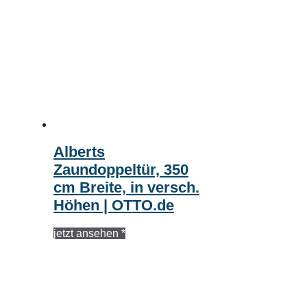
Alberts
Zaundoppeltür, 350
cm Breite, in versch.
Höhen | OTTO.de
jetzt ansehen *