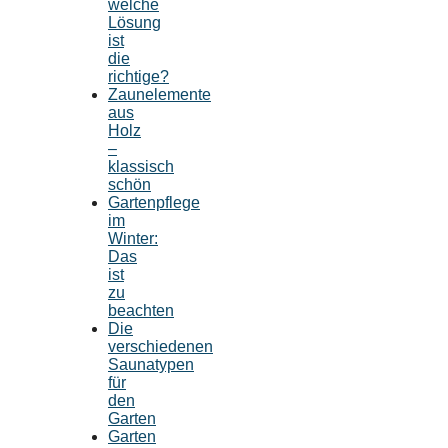
welche
Lösung
ist
die
richtige?
Zaunelemente
aus
Holz
–
klassisch
schön
Gartenpflege
im
Winter:
Das
ist
zu
beachten
Die
verschiedenen
Saunatypen
für
den
Garten
Garten