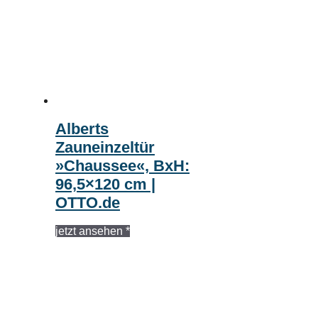
Alberts
Zauneinzeltür
»Chaussee«, BxH:
96,5×120 cm |
OTTO.de
jetzt ansehen *