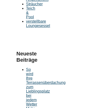
Sträucher
Teich
&
Pool
verstellbare
Loungesessel
Neueste
Beiträge
So
wird
Ihre
Terrassenüberdachung
zum
Lieblingsplatz
bei
jedem
Wetter