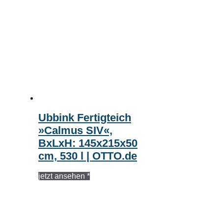
Ubbink Fertigteich
»Calmus SIV«,
BxLxH: 145x215x50
cm, 530 l | OTTO.de
jetzt ansehen *