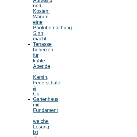
Aufwand
und
Kosten:
Warum
eine
Poolüberdachung
Sinn
macht
Terrasse
beheizen
für
kühle
Abende
–
Kamin,
Feuerschale
&
Co.
Gartenhaus
mit
Fundament
–
welche
Lösung
ist