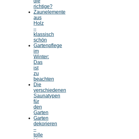
die
richtige?
Zaunelemente
aus
Holz
–
klassisch
schön
Gartenpflege
im
Winter:
Das
ist
zu
beachten
Die
verschiedenen
Saunatypen
für
den
Garten
Garten
dekorieren
–
tolle