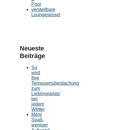
Pool
verstellbare
Loungesessel
Neueste
Beiträge
So
wird
Ihre
Terrassenüberdachung
zum
Lieblingsplatz
bei
jedem
Wetter
Mehr
Spaß,
weniger