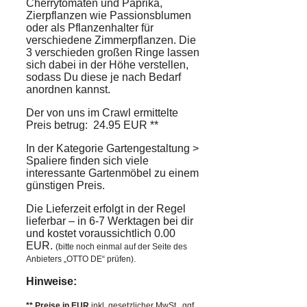
Cherrytomaten und Paprika,
Zierpflanzen wie Passionsblumen
oder als Pflanzenhalter für
verschiedene Zimmerpflanzen. Die
3 verschieden großen Ringe lassen
sich dabei in der Höhe verstellen,
sodass Du diese je nach Bedarf
anordnen kannst.
Der von uns im Crawl ermittelte
Preis betrug: 24.95 EUR **
In der Kategorie Gartengestaltung >
Spaliere finden sich viele
interessante Gartenmöbel zu einem
günstigen Preis.
Die Lieferzeit erfolgt in der Regel
lieferbar – in 6-7 Werktagen bei dir
und kostet voraussichtlich 0.00
EUR.
(bitte noch einmal auf der Seite des
Anbieters „OTTO DE“ prüfen).
Hinweise:
** Preise in EUR
inkl. gesetzlicher MwSt., ggf.