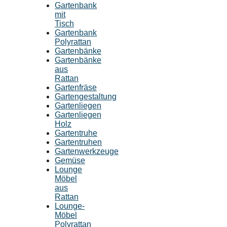
Gartenbank
mit
Tisch
Gartenbank
Polyrattan
Gartenbänke
Gartenbänke
aus
Rattan
Gartenfräse
Gartengestaltung
Gartenliegen
Gartenliegen
Holz
Gartentruhe
Gartentruhen
Gartenwerkzeuge
Gemüse
Lounge
Möbel
aus
Rattan
Lounge-
Möbel
Polyrattan