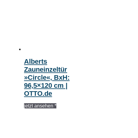
Alberts
Zauneinzeltür
»Circle«, BxH:
96,5×120 cm |
OTTO.de
jetzt ansehen *