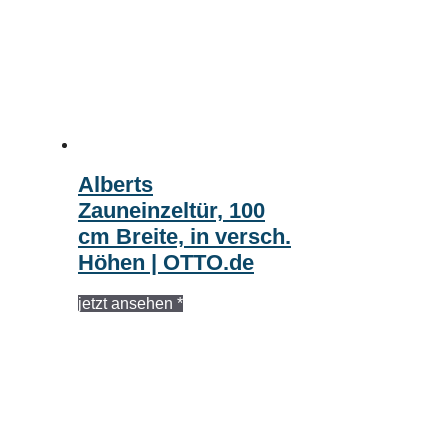
Alberts
Zauneinzeltür, 100
cm Breite, in versch.
Höhen | OTTO.de
jetzt ansehen *