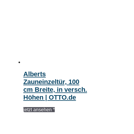
Alberts
Zauneinzeltür, 100
cm Breite, in versch.
Höhen | OTTO.de
jetzt ansehen *