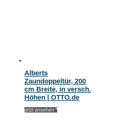
Alberts
Zaundoppeltür, 200
cm Breite, in versch.
Höhen | OTTO.de
jetzt ansehen *