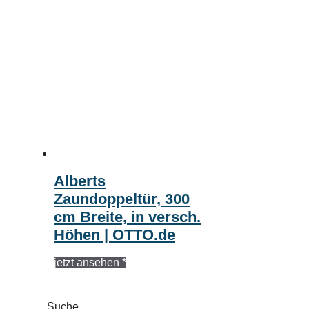
Alberts
Zaundoppeltür, 300
cm Breite, in versch.
Höhen | OTTO.de
jetzt ansehen *
Suche