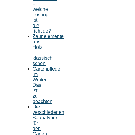
–
welche
Lösung
ist
die
richtige?
Zaunelemente
aus
Holz
–
klassisch
schön
Gartenpflege
im
Winter:
Das
ist
zu
beachten
Die
verschiedenen
Saunatypen
für
den
Garten