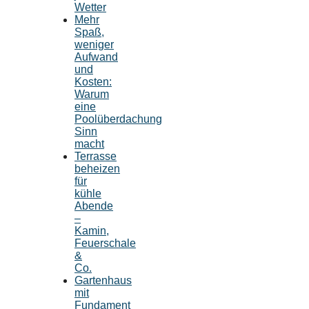
Wetter
Mehr
Spaß,
weniger
Aufwand
und
Kosten:
Warum
eine
Poolüberdachung
Sinn
macht
Terrasse
beheizen
für
kühle
Abende
–
Kamin,
Feuerschale
&
Co.
Gartenhaus
mit
Fundament