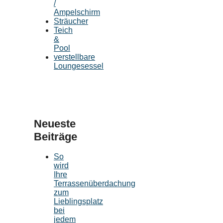
/
Ampelschirm
Sträucher
Teich
&
Pool
verstellbare
Loungesessel
Neueste
Beiträge
So
wird
Ihre
Terrassenüberdachung
zum
Lieblingsplatz
bei
jedem