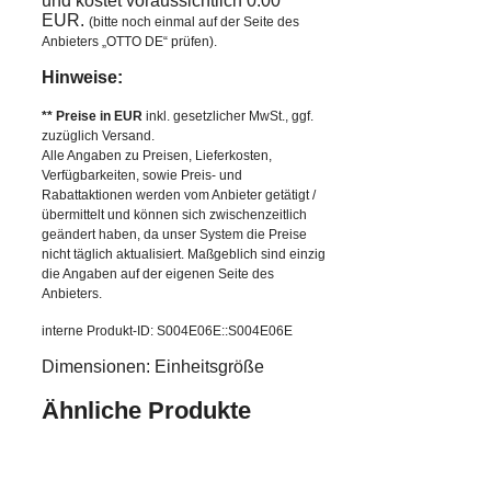
und kostet voraussichtlich 0.00
EUR.
(bitte noch einmal auf der Seite des
Anbieters „OTTO DE“ prüfen).
Hinweise:
** Preise in EUR
inkl. gesetzlicher MwSt., ggf.
zuzüglich Versand.
Alle Angaben zu Preisen, Lieferkosten,
Verfügbarkeiten, sowie Preis- und
Rabattaktionen werden vom Anbieter getätigt /
übermittelt und können sich zwischenzeitlich
geändert haben, da unser System die Preise
nicht täglich aktualisiert. Maßgeblich sind einzig
die Angaben auf der eigenen Seite des
Anbieters.
interne Produkt-ID: S004E06E::S004E06E
Dimensionen: Einheitsgröße
Ähnliche Produkte