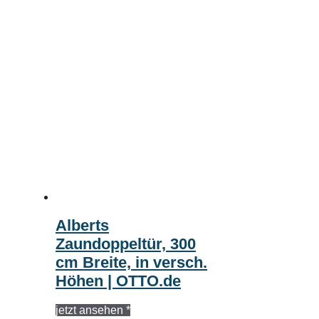
Alberts
Zaundoppeltür, 300
cm Breite, in versch.
Höhen | OTTO.de
jetzt ansehen *