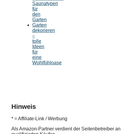
Saunatypen
für
den
Garten
Garten
dekorieren
–
tolle
Ideen
für
eine
Wohlfühloase
Hinweis
* = Affiliate-Link / Werbung
Als Amazon-Partner verdient der Seitenbetreiber an