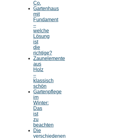
Co.
Gartenhaus
mit
Fundament
–
welche
Lösung
ist
die
richtige?
Zaunelemente
aus
Holz
–
klassisch
schön
Gartenpflege
im
Winter:
Das
ist
zu
beachten
Die
verschiedenen