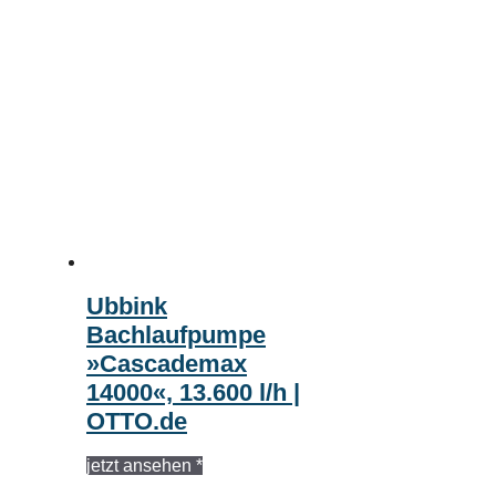
Ubbink
Bachlaufpumpe
»Cascademax
14000«, 13.600 l/h |
OTTO.de
jetzt ansehen *