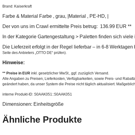
Brand: Kaiserkraft
Farbe & Material Farbe , grau, |Material , PE-HD, |
Der von uns im Crawl ermittelte Preis betrug: 136.99 EUR **
In der Kategorie Gartengestaltung > Paletten finden sich viel
Die Lieferzeit erfolgt in der Regel lieferbar – in 6-8 Werktage
Seite des Anbieters „OTTO DE“ prüfen).
Hinweise:
** Preise in EUR
inkl. gesetzlicher MwSt., ggf. zuzüglich Versand.
Alle Angaben zu Preisen, Lieferkosten, Verfügbarkeiten, sowie Preis- und Rabatta
geändert haben, da unser System die Preise nicht täglich aktualisiert. Maßgeblic
interne Produkt-ID: S0AAK051::S0AAK051
Dimensionen: Einheitsgröße
Ähnliche Produkte