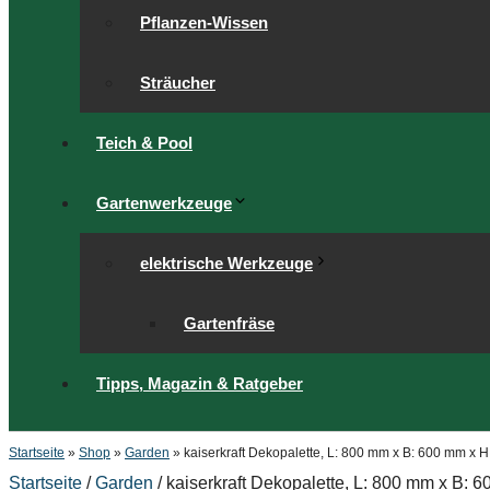
Pflanzen-Wissen
Sträucher
Teich & Pool
Gartenwerkzeuge
elektrische Werkzeuge
Gartenfräse
Tipps, Magazin & Ratgeber
Startseite
»
Shop
»
Garden
»
kaiserkraft Dekopalette, L: 800 mm x B: 600 mm x 
Startseite
/
Garden
/ kaiserkraft Dekopalette, L: 800 mm x B: