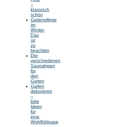
–
klassisch
schön
Gartenpflege
im
Winter:
Das
ist
zu
beachten
Die
verschiedenen
Saunatypen
für
den
Garten
Garten
dekorieren
–
tolle
Ideen
für
eine
Wohlfühloase