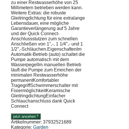
zu einer Restwasserhöhe von 25
Millimetern betrieben werden kann.
Weitere Extras: die robuste
Gleitringdichtung für eine extralange
Lebensdauer, eine mögliche
Garantieverlängerung auf 5 Jahre
und der Quick Connect-
Anschlussstutzen zum schnellen
Anschließen von 1″,-, 1 1/4″,- und 1
1/2″,-Schläuchen.EigenschaftenIm
Automatik-Betrieb (auto) schaltet die
Pumpe automatisch mit dem
WasserpegelIm manuellen Betrieb
läuft die Pumpe zum Erreichen der
minimalen Restwasserhöhe
permanentKomfortabler
TragegriffSchwimmerschalter mit
FixiermöglichkeitKeramische
GleitringdichtungEinfacher
Schlauchanschluss dank Quick
Connect
jetzt ansehen *
Artikelnummer:
37932521689
Kategorie:
Garden