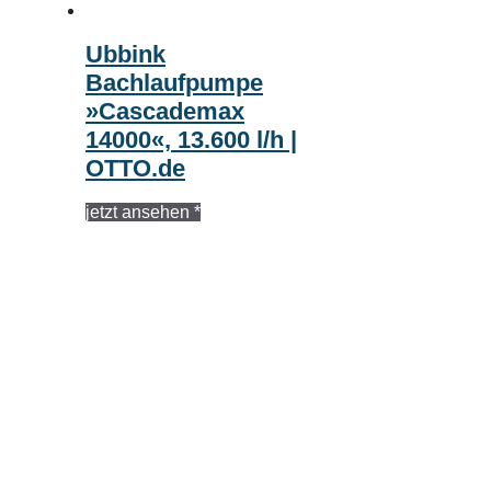
Ubbink
Bachlaufpumpe
»Cascademax
14000«, 13.600 l/h |
OTTO.de
jetzt ansehen *