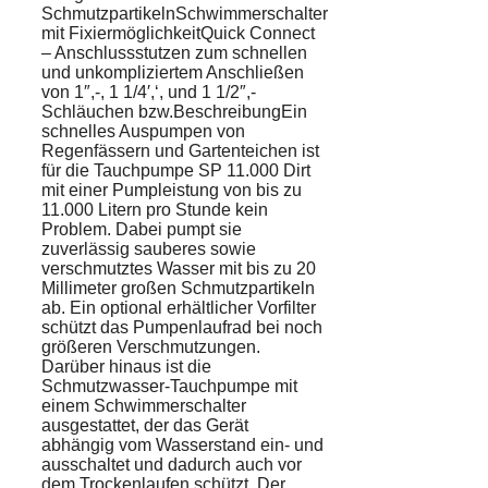
SchmutzpartikelnSchwimmerschalter
mit FixiermöglichkeitQuick Connect
– Anschlussstutzen zum schnellen
und unkompliziertem Anschließen
von 1″,-, 1 1/4′,‘, und 1 1/2″,-
Schläuchen bzw.BeschreibungEin
schnelles Auspumpen von
Regenfässern und Gartenteichen ist
für die Tauchpumpe SP 11.000 Dirt
mit einer Pumpleistung von bis zu
11.000 Litern pro Stunde kein
Problem. Dabei pumpt sie
zuverlässig sauberes sowie
verschmutztes Wasser mit bis zu 20
Millimeter großen Schmutzpartikeln
ab. Ein optional erhältlicher Vorfilter
schützt das Pumpenlaufrad bei noch
größeren Verschmutzungen.
Darüber hinaus ist die
Schmutzwasser-Tauchpumpe mit
einem Schwimmerschalter
ausgestattet, der das Gerät
abhängig vom Wasserstand ein- und
ausschaltet und dadurch auch vor
dem Trockenlaufen schützt. Der