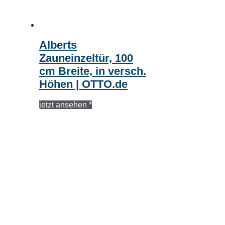
Alberts
Zauneinzeltür, 100
cm Breite, in versch.
Höhen | OTTO.de
jetzt ansehen *