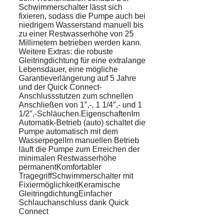
Schwimmerschalter lässt sich
fixieren, sodass die Pumpe auch bei
niedrigem Wasserstand manuell bis
zu einer Restwasserhöhe von 25
Millimetern betrieben werden kann.
Weitere Extras: die robuste
Gleitringdichtung für eine extralange
Lebensdauer, eine mögliche
Garantieverlängerung auf 5 Jahre
und der Quick Connect-
Anschlussstutzen zum schnellen
Anschließen von 1″,-, 1 1/4″,- und 1
1/2″,-Schläuchen.EigenschaftenIm
Automatik-Betrieb (auto) schaltet die
Pumpe automatisch mit dem
WasserpegelIm manuellen Betrieb
läuft die Pumpe zum Erreichen der
minimalen Restwasserhöhe
permanentKomfortabler
TragegriffSchwimmerschalter mit
FixiermöglichkeitKeramische
GleitringdichtungEinfacher
Schlauchanschluss dank Quick
Connect