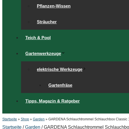
Pflanzen-Wissen
Sträucher
Teich & Pool
Gartenwerkzeuge
elektrische Werkzeuge
Gartenfräse
Tipps, Magazin & Ratgeber
Startseite
»
Shop
»
Garden
»
GARDENA Schlauchtrommel Schlauchbox Classic 1
Startseite
/
Garden
/ GARDENA Schlauchtrommel Schlauchbox 