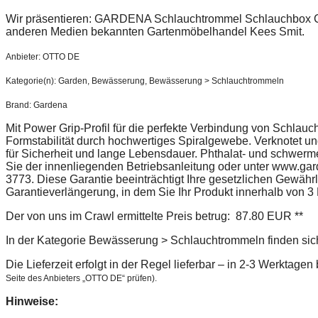
Wir präsentieren: GARDENA Schlauchtrommel Schlauchbox C
anderen Medien bekannten Gartenmöbelhandel Kees Smit.
Anbieter: OTTO DE
Kategorie(n): Garden, Bewässerung, Bewässerung > Schlauchtrommeln
Brand: Gardena
Mit Power Grip-Profil für die perfekte Verbindung von Schla
Formstabilität durch hochwertiges Spiralgewebe. Verknotet und
für Sicherheit und lange Lebensdauer. Phthalat- und schwerme
Sie der innenliegenden Betriebsanleitung oder unter www.gar
3773. Diese Garantie beeinträchtigt Ihre gesetzlichen Gewährle
Garantieverlängerung, in dem Sie Ihr Produkt innerhalb von 
Der von uns im Crawl ermittelte Preis betrug: 87.80 EUR **
In der Kategorie Bewässerung > Schlauchtrommeln finden sich
Die Lieferzeit erfolgt in der Regel lieferbar – in 2-3 Werktage
Seite des Anbieters „OTTO DE“ prüfen).
Hinweise: